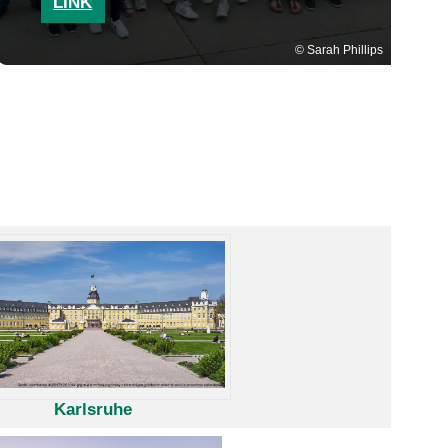
LINK
Sarah Phillips
Karlsruhe