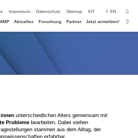
gation überspringen
suc
e
Impressum
Datenschutz
Sitemap
KIT
EN
Star
AMMP
Aktuelles
Forschung
Partner
Jetzt anmelden!
:innen
unterschiedlichen Alters gemeinsam mit
nte Probleme
bearbeiten. Dabei stehen
ragestellungen stammen aus dem Alltag, der
onswissenschaften erfahrbar.