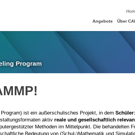
Navi
Hom
Angebote
Über C
eling Program
CAMMP!
rogram) ist ein außerschulisches Projekt, in dem
Schüler
staltungsformaten aktiv
reale und gesellschaftlich releva
utergestützter Methoden im Mittelpunkt. Die behandelten F
schaftliche Bedeutung von (Schul-)Mathematik und Simulati